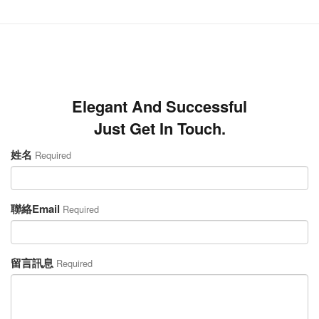
Elegant And Successful
Just Get In Touch.
姓名
Required
聯絡Email
Required
留言訊息
Required