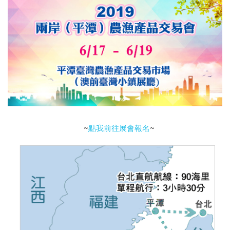
~
點我前往展會報名
~