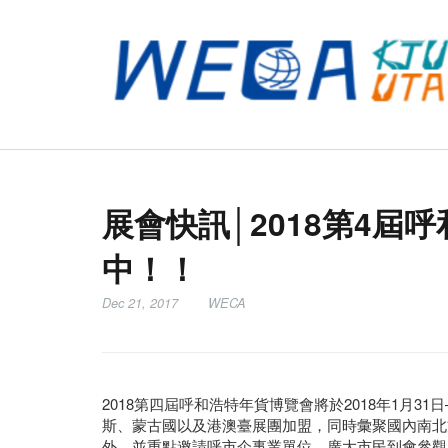
展會快訊│2018第4屆
中！！
Dec 21, 2017
WECA
2018第四屆呼和浩特年貨博覽會將於2018年1月3
斯、蒙古國以及港澳臺展團加盟，同時彙聚國內南北
外，並重點邀請呼市企事業單位、廣大市民到會參觀