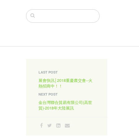
LAST POST
展會快訊│2018重慶農交會--火
熱招商中！！
NEXT POST
金台灣聯合貿易有限公司(高世
貿)-2018年大陸展訊