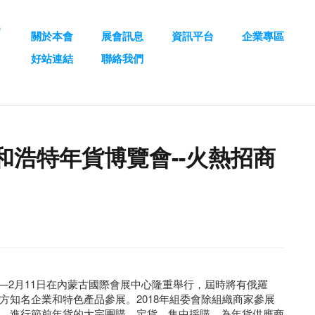
關於本會
展會訊息
資訊平台
企業專區
好站連結
聯絡我們
呼和浩特年貨博覽會--火熱招商
1日—2月11日在內蒙古國際會展中心隆重舉行，屆時將有俄羅
方知名企業和特色產品參展。2018年組委會除組織商家參展
，進行節前年貨的大宗團購、定貨、集中採購，為年貨供應商