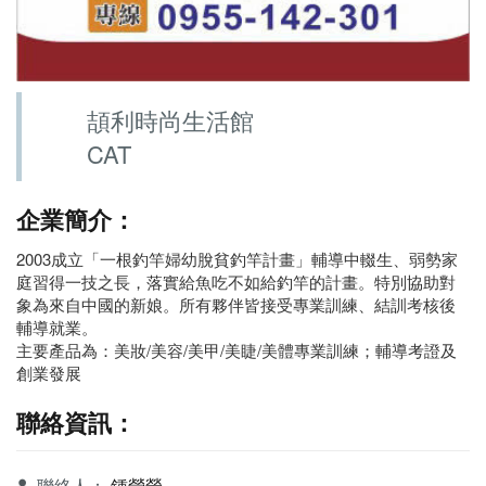
頡利時尚生活館
CAT
企業簡介：
2003成立「一根釣竿婦幼脫貧釣竿計畫」輔導中輟生、弱勢家
庭習得一技之長，落實給魚吃不如給釣竿的計畫。特別協助對
象為來自中國的新娘。所有夥伴皆接受專業訓練、結訓考核後
輔導就業。
主要產品為：美妝/美容/美甲/美睫/美體專業訓練；輔導考證及
創業發展
聯絡資訊：
聯絡人：
鍾瑩螢